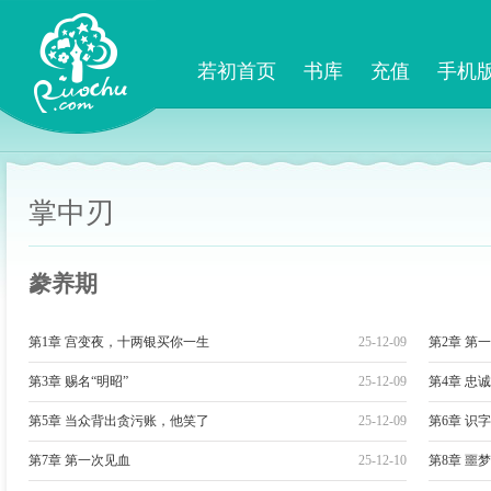
若初首页
书库
充值
手机
掌中刃
豢养期
第1章 宫变夜，十两银买你一生
25-12-09
第2章 第
第3章 赐名“明昭”
25-12-09
第4章 忠
第5章 当众背出贪污账，他笑了
25-12-09
第6章 识
第7章 第一次见血
25-12-10
第8章 噩