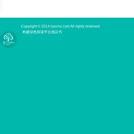
Copyright © 2014 ruochu.com All rights reserved.
构建绿色阅读平台倡议书