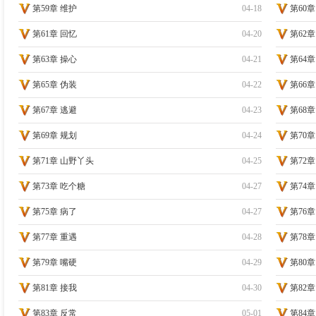
第59章 维护
04-18
第60章
第61章 回忆
04-20
第62章
第63章 操心
04-21
第64章
第65章 伪装
04-22
第66章
第67章 逃避
04-23
第68章
第69章 规划
04-24
第70章
第71章 山野丫头
04-25
第72章
第73章 吃个糖
04-27
第74章
第75章 病了
04-27
第76章
第77章 重遇
04-28
第78章
第79章 嘴硬
04-29
第80章
第81章 接我
04-30
第82章
第83章 反常
05-01
第84章