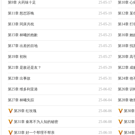
第9章 火药味十足
25-05-17
第10章 心
第11章 怒怼苏晚
25-05-19
第12章 
第13章 同床共枕
25-05-21
第14章 打
第15章 林曦的抱歉
25-05-23
第16章 
第17章 出差的目地
25-05-25
第18章 
第19章 初秋
25-05-27
第20章 高
第21章 是敌还是友？
25-05-29
第22章 
第23章 出事故
25-05-31
第24章 
第25章 维多利亚港
25-06-02
第26章 
第27章 林曦失踪
25-06-04
第28章 吻
第29章 红玫瑰
25-06-06
第30章
第31章 秦苒不为人知的秘密
25-06-08
第32
第33章 好一个帮理不帮亲
25-06-10
第34