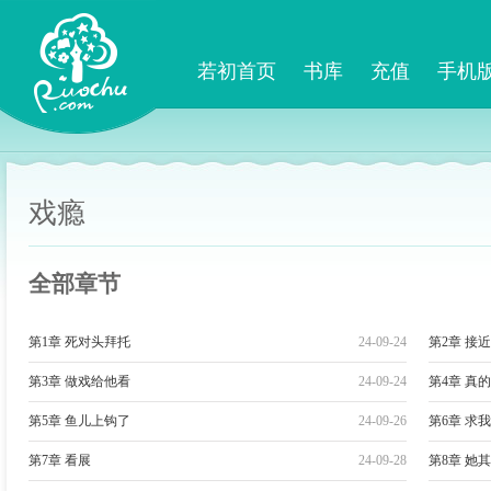
若初首页
书库
充值
手机
戏瘾
全部章节
第1章 死对头拜托
24-09-24
第2章 接
第3章 做戏给他看
24-09-24
第4章 真
第5章 鱼儿上钩了
24-09-26
第6章 求
第7章 看展
24-09-28
第8章 她