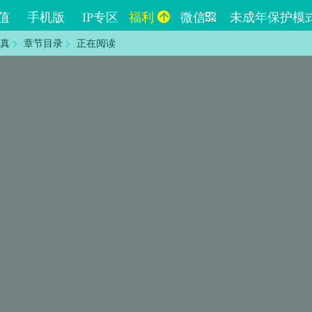
值
手机版
IP专区
福利
微信
未成年保护模
真
章节目录
正在阅读