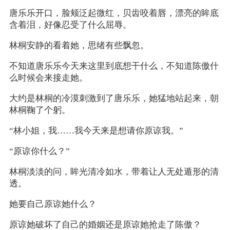
唐乐乐开口，脸颊泛起微红，贝齿咬着唇，漂亮的眸底
含着泪，好像忍受了什么屈辱。
林桐安静的看着她，思绪有些飘忽。
不知道唐乐乐今天来这里到底想干什么，不知道陈傲什
么时候会来接走她。
大约是林桐的冷漠刺激到了唐乐乐，她猛地站起来，朝
林桐鞠了个躬。
“林小姐，我……我今天来是想请你原谅我。”
“原谅你什么？”
林桐淡淡的问，眸光清冷如水，带着让人无处遁形的清
透。
她要自己原谅她什么？
原谅她破坏了自己的婚姻还是原谅她抢走了陈傲？