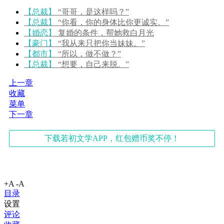
【总裁】
“哥哥，是这样吗？”
【总裁】
“你看，你的身体比你更诚实。”
【婚恋】
复婚的条件，帮她救白月光
【豪门】
“我从来只把你当妹妹。”
【都市】
“所以，做不做？”
【总裁】
“想要，自己来脱。”
上一章
收藏
菜单
下一章
下载若初文学APP，红包赠币奖不停！
+A
-A
目录
设置
评论