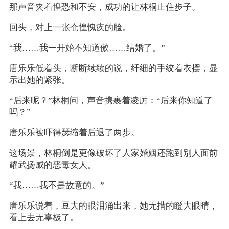
那声音夹着惶恐和不安，成功的让林桐止住步子。
回头，对上一张仓惶愧疚的脸。
“我……我一开始不知道傲……结婚了。”
唐乐乐低着头，断断续续的说，纤细的手绞着衣摆，显
示出她的紧张。
“后来呢？”林桐问，声音携裹着凌厉：“后来你知道了
吗？”
唐乐乐被吓得瑟缩着后退了两步。
这场景，林桐倒是更像破坏了人家婚姻还跑到别人面前
耀武扬威的恶毒女人。
“我……我不是故意的。”
唐乐乐说着，豆大的眼泪涌出来，她无措的瞪大眼睛，
看上去无辜极了。