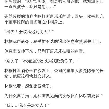
你离婚的，你别怪陈傲，都是我勾引的他，我知道你们
一直没孩子，我只是想……”
瓷器碎裂的清脆声响打断唐乐乐的话，回头，秘书和几
个董事惊愕的目光落在林桐身上。
“出去！会议延迟到明天！”
林桐沉声命令，秘书忙不迭的退出休息室然后关上门。
休息室安静下来，只剩下唐乐乐抽噎的声音。
“别哭了，不知道的还以为我欺负你了。”
林桐揉着眉心坐在沙发上，公司的董事大多是陈傲的长
辈，他应该很快就会赶来。
林桐想着，感觉更疲惫了。
为什么离了婚，她和陈傲见面的次数反而比以前更多？
“我……我不是坏女人！”