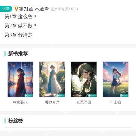
第71章 不敢看
最新
更新于今天14:13
第1章 这么急？
第2章 做不做？
第3章 分清楚
新书推荐
朝痴暮想
吞噬月光
喜恶同因
年上瘾
粉丝榜