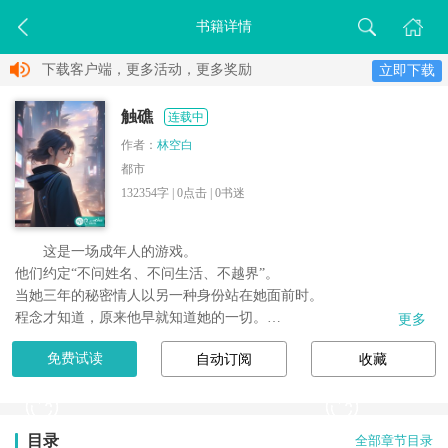
书籍详情
下载客户端，更多活动，更多奖励
立即下载
触礁
连载中
作者：
林空白
都市
132354字 |
0
点击 |
0
书迷
这是一场成年人的游戏。

他们约定“不问姓名、不问生活、不越界”。

当她三年的秘密情人以另一种身份站在她面前时。

程念才知道，原来他早就知道她的一切。

更多
原来从一开始，规矩就是他设的局。

免费试读
自动订阅
收藏
目录
全部章节目录