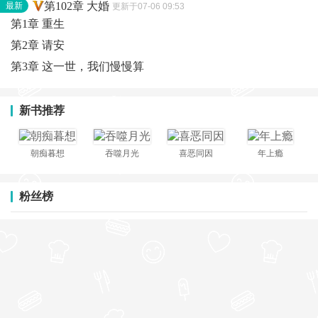
第102章 大婚
最新
更新于07-06 09:53
第1章 重生
第2章 请安
第3章 这一世，我们慢慢算
新书推荐
朝痴暮想
吞噬月光
喜恶同因
年上瘾
粉丝榜