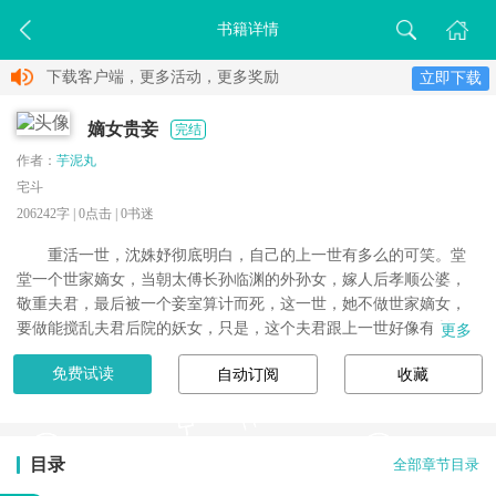
书籍详情
下载客户端，更多活动，更多奖励
立即下载
嫡女贵妾
完结
作者：
芋泥丸
宅斗
206242字 |
0
点击 |
0
书迷
重活一世，沈姝妤彻底明白，自己的上一世有多么的可笑。堂
堂一个世家嫡女，当朝太傅长孙临渊的外孙女，嫁人后孝顺公婆，
敬重夫君，最后被一个妾室算计而死，这一世，她不做世家嫡女，
要做能搅乱夫君后院的妖女，只是，这个夫君跟上一世好像有所不
更多
同了。
免费试读
自动订阅
收藏
目录
全部章节目录