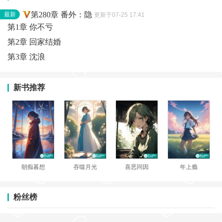
第280章 番外：隐
最新
更新于07-25 17:41
第1章 你不亏
第2章 回家结婚
第3章 沈浪
新书推荐
朝痴暮想
吞噬月光
喜恶同因
年上瘾
粉丝榜