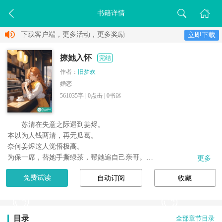
书籍详情
下载客户端，更多活动，更多奖励
立即下载
撩她入怀
完结
作者：
旧梦欢
婚恋
561035字 |
0
点击 |
0
书迷
苏清在失意之际遇到姜烬。

本以为人钱两清，再无瓜葛。

奈何姜烬这人觉悟极高。

为保一席，替她手撕绿茶，帮她追自己亲哥。

更多
人人都赞他忠心耿耿，只有苏清清楚，他眼底藏着浓得化不开的占
免费试读
自动订阅
收藏
有欲。

直到婚宴当晚，他将她困在无人角落里，目光汹涌，语气带着疯
狂：”既然他能浪子回头，那我...
目录
全部章节目录