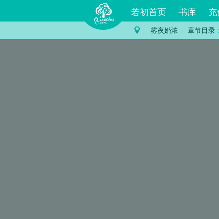
若初首页
书库
充
雾夜婚浓
章节目录