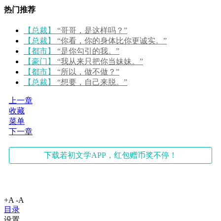
热门推荐
【总裁】
“哥哥，是这样吗？”
【总裁】
“你看，你的身体比你更诚实。”
【都市】
“是你勾引的我。”
【豪门】
“我从来只把你当妹妹。”
【都市】
“所以，做不做？”
【总裁】
“想要，自己来脱。”
上一章
收藏
菜单
下一章
下载若初文学APP，红包赠币奖不停！
+A
-A
目录
设置