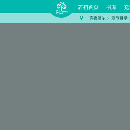
若初首页
书库
充
雾夜婚浓
章节目录