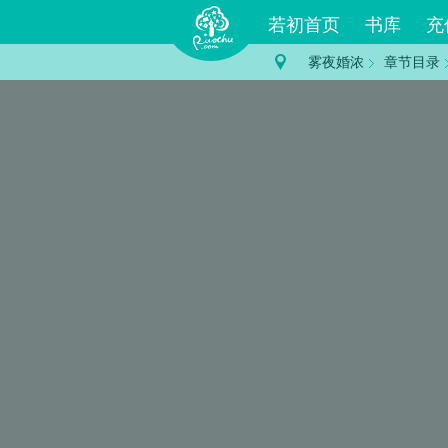
若初首页
书库
充
雾夜婚浓
章节目录