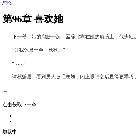
忽略
第96章 喜欢她
下一秒，她的肩膀一沉，孟辞北靠在她的肩膀上，低头轻
“让我休息一会，秋秋。”
“……”
谭秋蹙眉，看到男人睫毛卷翘，闭上眼睛之后显得更乖巧
......
点击获取下一章
加载中..