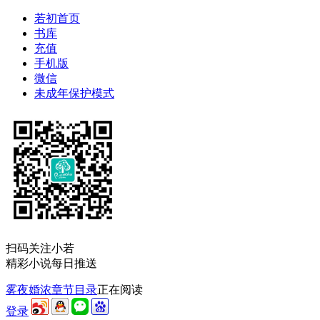
若初首页
书库
充值
手机版
微信
未成年保护模式
扫码关注小若
精彩小说每日推送
雾夜婚浓
章节目录
正在阅读
登录