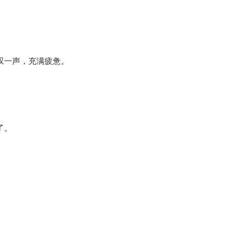
叹一声，充满疲惫。
了。