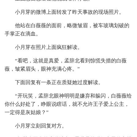
小月芽的微博上面转发了昨天事故的现场照片。
他站在白薇薇的面前，略微皱眉，被车玻璃划破的
手掌正在滴血。
小月芽在照片上面疯狂解读。
“看吧，这就是真爱，孟辞北看到惊慌失措的白薇
薇，皱紧眉头，眼神充满心疼。”
下面回复有一条正在质疑她过度解读。
“开玩笑，孟辞北眼神明明是嫌弃和躲闪，白薇薇给
你什么好处了，睁眼说瞎话，就不允许王子爱上公主，
一定得是灰姑娘？”
小月芽立刻回复对方。