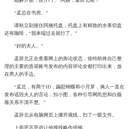
她解开锁，推开门，“阿姨，孟辞北呢！”
“孟总在书房。”
谭秋立刻接住阿姨托盘，托盘上有精致的水果切盘
还有咖啡，“我来端过去就行了。”
“好的夫人。”
孟辞北正在查看网上的舆论状态，徐特助将自己整
理的主要的造谣账号发布的内容评论全都打印出来，放
在男人的手边。
“孟总，有两个ID，蹁跹蝴蝶和小月芽，俩人一直在
发布诋毁夫人的言论，扣小图，各种引导网民您和白薇
薇关系不清不楚。”
孟辞北从电脑网页上挪开视线，扫了一眼文件。
上面恶言恶语让他视线略作停顿。