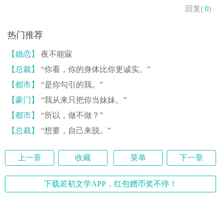
回复(
0
)
热门推荐
【婚恋】
夜不能寐
【总裁】
“你看，你的身体比你更诚实。”
【都市】
“是你勾引的我。”
【豪门】
“我从来只把你当妹妹。”
【都市】
“所以，做不做？”
【总裁】
“想要，自己来脱。”
上一章
收藏
菜单
下一章
下载若初文学APP，红包赠币奖不停！