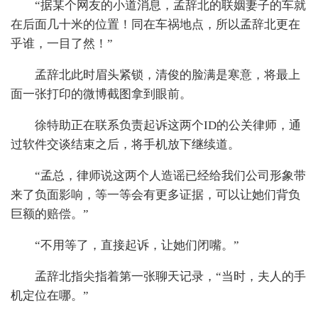
“据某个网友的小道消息，孟辞北的联姻妻子的车就
在后面几十米的位置！同在车祸地点，所以孟辞北更在
乎谁，一目了然！”
孟辞北此时眉头紧锁，清俊的脸满是寒意，将最上
面一张打印的微博截图拿到眼前。
徐特助正在联系负责起诉这两个ID的公关律师，通
过软件交谈结束之后，将手机放下继续道。
“孟总，律师说这两个人造谣已经给我们公司形象带
来了负面影响，等一等会有更多证据，可以让她们背负
巨额的赔偿。”
“不用等了，直接起诉，让她们闭嘴。”
孟辞北指尖指着第一张聊天记录，“当时，夫人的手
机定位在哪。”