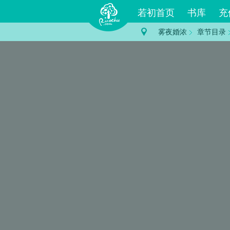
若初首页
书库
充
雾夜婚浓
章节目录