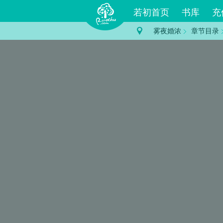
若初首页
书库
充
雾夜婚浓
章节目录