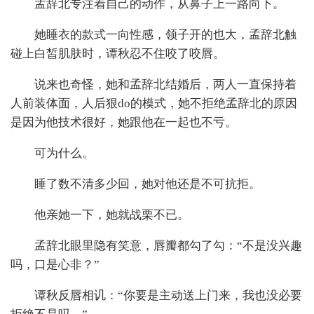
孟辞北专注着自己的动作，从鼻子上一路向下。
她睡衣的款式一向性感，领子开的也大，孟辞北触
碰上白皙肌肤时，谭秋忍不住咬了咬唇。
说来也奇怪，她和孟辞北结婚后，两人一直保持着
人前装体面，人后狠do的模式，她不拒绝孟辞北的原因
是因为他技术很好，她跟他在一起也不亏。
可为什么。
睡了数不清多少回，她对他还是不可抗拒。
他亲她一下，她就战栗不已。
孟辞北眼里隐有笑意，唇瓣都勾了勾：“不是没兴趣
吗，口是心非？”
谭秋反唇相讥：“你要是主动送上门来，我也没必要