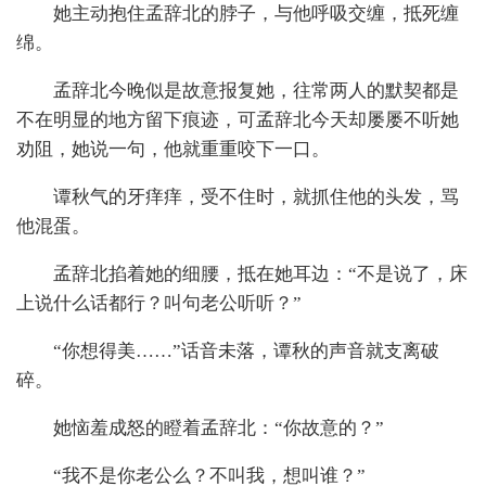
她主动抱住孟辞北的脖子，与他呼吸交缠，抵死缠
绵。
孟辞北今晚似是故意报复她，往常两人的默契都是
不在明显的地方留下痕迹，可孟辞北今天却屡屡不听她
劝阻，她说一句，他就重重咬下一口。
谭秋气的牙痒痒，受不住时，就抓住他的头发，骂
他混蛋。
孟辞北掐着她的细腰，抵在她耳边：“不是说了，床
上说什么话都行？叫句老公听听？”
“你想得美……”话音未落，谭秋的声音就支离破
碎。
她恼羞成怒的瞪着孟辞北：“你故意的？”
“我不是你老公么？不叫我，想叫谁？”