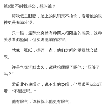
第6章 不叫我老公，想叫谁？
谭秋低垂眼睫，脸上的讥诮毫不掩饰，看着他的眼
神更是充满冷漠。
只一眼，孟辞北突然有种两人很陌生的感觉，这种
关系看似坚固，但实则脆弱的厉害。
就像一张纸，撕碎一点，他们之间的婚姻就会破
裂。
许是气氛沉默太久，谭秋抬腿踢了踢他：“压够了
吗？”
孟辞北心底躁动，说不出的烦躁，他眉眼黑沉沉压
着，“不能压吗。”
他有脾气，谭秋就比他更有脾气。