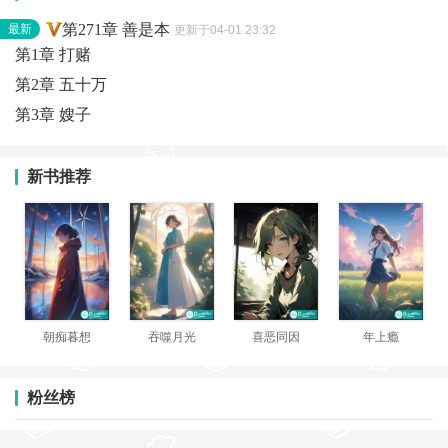
第271章 善是本
最新
更新于04-01 23:32
第1章 打赌
第2章 五十万
第3章 嫂子
新书推荐
朝痴暮想
吞噬月光
喜恶同因
年上瘾
粉丝榜