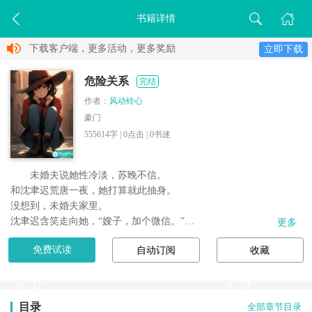
书籍详情
下载客户端，更多活动，更多奖励
立即下载
危险关系
完结
作者：
风动铃心
豪门
555614字 |
0
点击 |
0
书迷
未婚夫说她性冷淡，苏晚不信。

和沈聿迟荒唐一夜，她打算就此抽身。

没想到，未婚夫家里。

沈聿迟含笑走向她，“嫂子，加个微信。”

更多
她一次次戒备，一次次沉沦。

免费试读
自动订阅
收藏
他却突然消失，音讯全无。

直到她跟别人的订婚宴上。

沈聿迟当众向她走来：

“嫂子，玩够了，该回家了。”
目录
全部章节目录