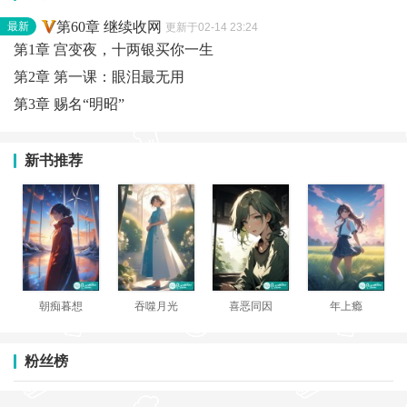
...
第60章 继续收网
最新
更新于02-14 23:24
第1章 宫变夜，十两银买你一生
第2章 第一课：眼泪最无用
第3章 赐名“明昭”
新书推荐
朝痴暮想
吞噬月光
喜恶同因
年上瘾
粉丝榜