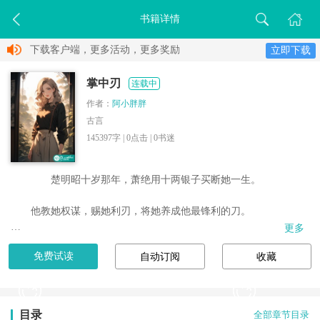
书籍详情
下载客户端，更多活动，更多奖励
立即下载
掌中刃
连载中
作者：
阿小胖胖
古言
145397字 |
0
点击 |
0
书迷
　　楚明昭十岁那年，萧绝用十两银子买断她一生。

　　他教她权谋，赐她利刃，将她养成他最锋利的刀。

更多
　　直到她将刀尖抵上咽喉：“主人，做个交易，放我三年，我还你
免费试读
自动订阅
收藏
一个名正言顺的天下。”

　　三年后，她俯视众生说：“我要的从来不是被拯救，而是与他并
肩执掌这天下。”

目录
全部章节目录