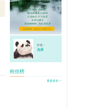
，
作者：
允禾
粉丝榜
更多排名>>