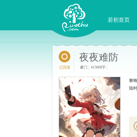
若初首页
夜夜难防
豪门
|
413668字
|
黎
陆时