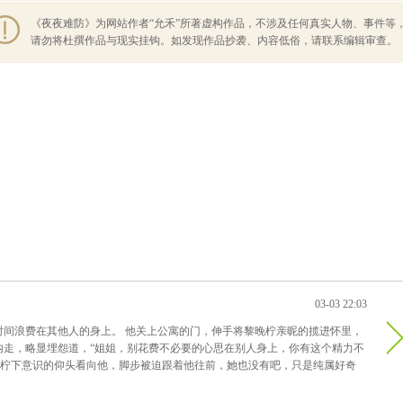
《夜夜难防》为网站作者“允禾”所著虚构作品，不涉及任何真实人物、事件等
请勿将杜撰作品与现实挂钩。如发现作品抄袭、内容低俗，请联系编辑审查。
03-03 22:03
时间浪费在其他人的身上。 他关上公寓的门，伸手将黎晚柠亲昵的揽进怀里，
内走，略显埋怨道，“姐姐，别花费不必要的心思在别人身上，你有这个精力不
晚柠下意识的仰头看向他，脚步被迫跟着他往前，她也没有吧，只是纯属好奇