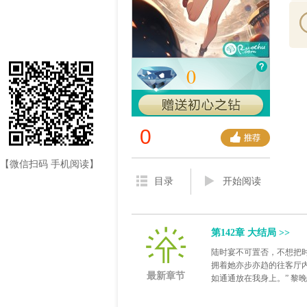
0
0
【微信扫码 手机阅读】
目录
开始阅读
第142章 大结局 >>
陆时宴不可置否，不想把
拥着她亦步亦趋的往客厅
最新章节
如通通放在我身上。” 黎
罢...