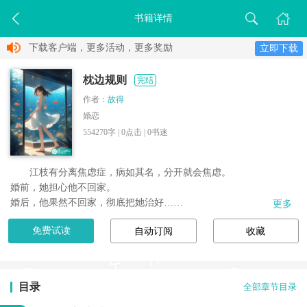
书籍详情
下载客户端，更多活动，更多奖励
立即下载
枕边规则
完结
作者：
故得
婚恋
554270字 |
0
点击 |
0
书迷
江枝有分离焦虑症，病如其名，分开就会焦虑。

婚前，她担心他不回家。

婚后，他果然不回家，彻底把她治好……
更多
免费试读
自动订阅
收藏
目录
全部章节目录