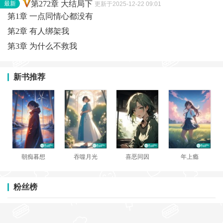
第272章 大结局下
最新
更新于2025-12-22 09:01
第1章 一点同情心都没有
第2章 有人绑架我
第3章 为什么不救我
新书推荐
朝痴暮想
吞噬月光
喜恶同因
年上瘾
粉丝榜