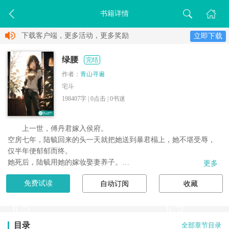
书籍详情
下载客户端，更多活动，更多奖励
立即下载
绿腰
完结
作者：
青山寻遍
宅斗
198407字 |
0
点击 |
0
书迷
上一世，傅丹君嫁入侯府。

空房七年，陆毓回来的头一天就把她送到暴君榻上，她不堪受辱，
仅半年便郁郁而终。

她死后，陆毓用她的嫁妆娶妻养子。

更多
爹娘听说她去世的噩耗双双病倒，哥哥为给她讨回公道被打断腿。

免费试读
自动订阅
收藏
嫂子被逐出傅家，而那三个不是她的孩子，却继承了傅家的家
产……

这一世，傅...
目录
全部章节目录