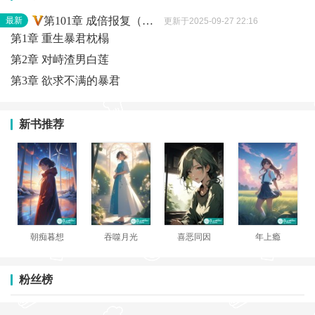
第101章 成倍报复（完）
最新
更新于2025-09-27 22:16
第1章 重生暴君枕榻
第2章 对峙渣男白莲
第3章 欲求不满的暴君
新书推荐
朝痴暮想
吞噬月光
喜恶同因
年上瘾
粉丝榜