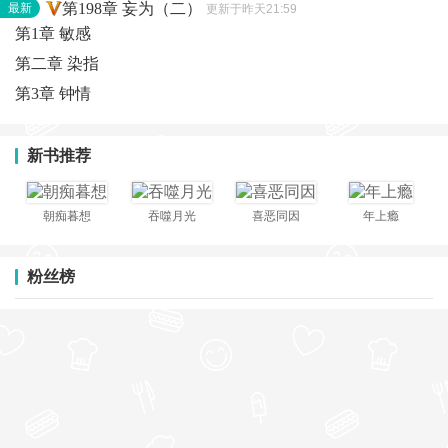
第198章 妄为（二）
最新
更新于昨天21:59
第1章 敏感
第二章 染指
第3章 钟情
新书推荐
朝痴暮想
吞噬月光
喜恶同因
年上瘾
粉丝榜