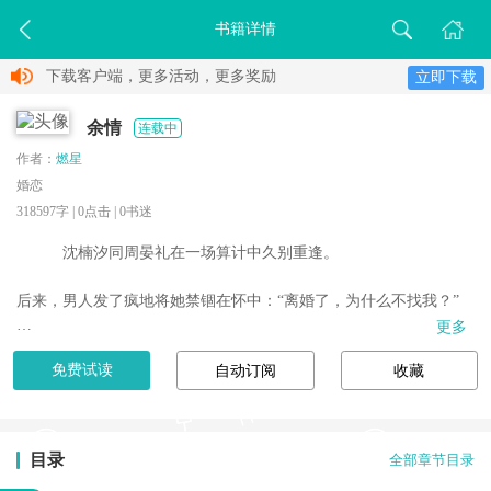
书籍详情
下载客户端，更多活动，更多奖励
立即下载
余情
连载中
作者：
燃星
婚恋
318597字 |
0
点击 |
0
书迷
　沈楠汐同周晏礼在一场算计中久别重逢。

后来，男人发了疯地将她禁锢在怀中：“离婚了，为什么不找我？”

更多
【双洁】（原书名《夜色荒诞》）

免费试读
自动订阅
收藏
目录
全部章节目录