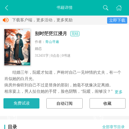
书籍详情
下载客户端，更多活动，更多奖励
立即下载
别时茫茫江浸月
完结
作者：
青山寻遍
婚恋
312431字 |
0
点击 |
0
书迷
结婚三年，阮暖才知道，声称对自己一见钟情的丈夫，有一个
肖似她的白月光。

病房外偷听到自己不过是替身的那刻，她毫不犹豫决定离婚。

相亲宴上，男人扯住她的手臂，脸色阴翳，“阮暖，闹够没？”

更多
阮暖冷淡地睨着他，香槟从他发稍滴下，她拉住与她有过一夜情缘
免费试读
自动订阅
收藏
的京圈太子爷。

“江先生，拿...
目录
全部章节目录