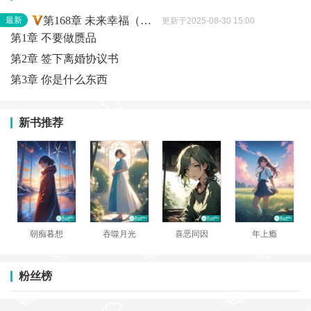
第168章 未来幸福（完）
最新
更新于2025-08-30 15:00
第1章 不要做赝品
第2章 签下离婚协议书
第3章 你是什么东西
新书推荐
朝痴暮想
吞噬月光
喜恶同因
年上瘾
粉丝榜