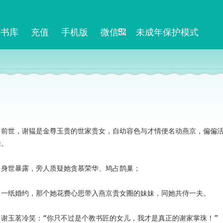
书库
充值
手机版
微信
未成年保护模式
　前世，谢韫是金尊玉贵的世家贵女，自幼容色与才情便名动燕京，偏偏
。

　身世暴露，旁人质疑她贪慕荣华、鸠占鹊巢；

　一纸婚约，那个她花费心思带入燕京贵女圈的妹妹，同她共侍一夫。

　谢玉茗冷笑：“你只不过是个教书匠的女儿，我才是真正的谢家掌珠！”
