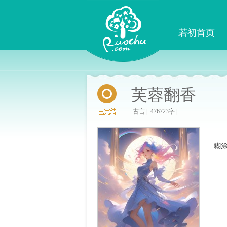
若初首页
芙蓉翻香
古言
|
476723字
|
　
糊涂
　
　
　