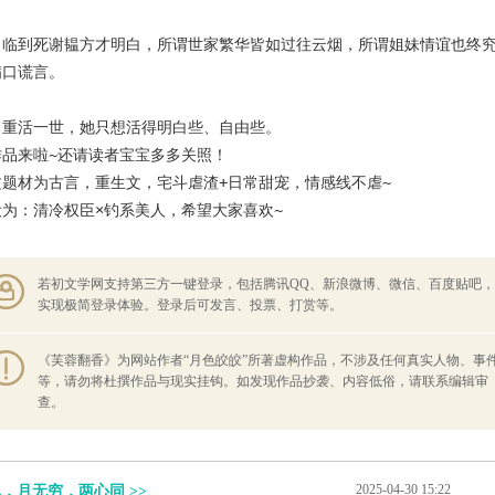
　临到死谢韫方才明白，所谓世家繁华皆如过往云烟，所谓姐妹情谊也终
口谎言。

　重活一世，她只想活得明白些、自由些。
品来啦~还请读者宝宝多多关照！

文题材为古言，重生文，宅斗虐渣+日常甜宠，情感线不虐~

设为：清冷权臣×钓系美人，希望大家喜欢~
若初文学网支持第三方一键登录，包括腾讯QQ、新浪微博、微信、百度贴吧，
实现极简登录体验。登录后可发言、投票、打赏等。
《芙蓉翻香》为网站作者“月色皎皎”所著虚构作品，不涉及任何真实人物、事
等，请勿将杜撰作品与现实挂钩。如发现作品抄袭、内容低俗，请联系编辑审
查。
2025-04-30 15:22
尽，月无穷，两心同 >>