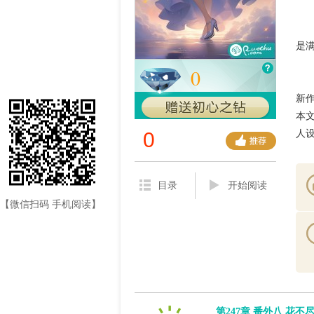
　
是满
0
　
新作
本
人
0
目录
开始阅读
【微信扫码 手机阅读】
第247章 番外八 花不