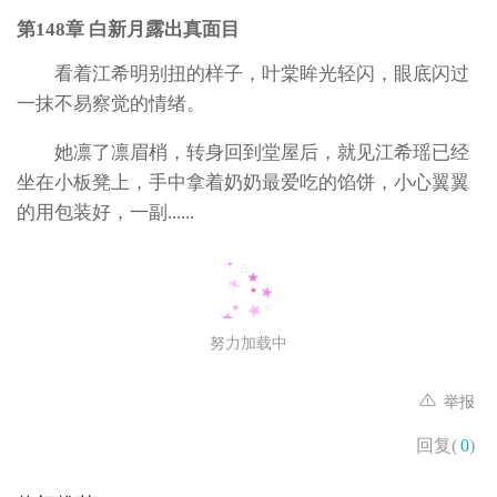
第148章 白新月露出真面目
看着江希明别扭的样子，叶棠眸光轻闪，眼底闪过
一抹不易察觉的情绪。
她凛了凛眉梢，转身回到堂屋后，就见江希瑶已经
坐在小板凳上，手中拿着奶奶最爱吃的馅饼，小心翼翼
的用包装好，一副......
努力加载中
举报
回复(
0
)