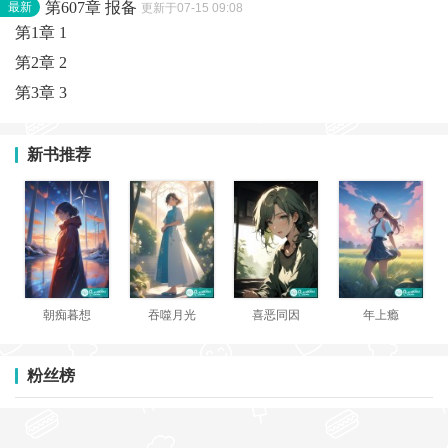
第607章 报备
最新
更新于07-15 09:08
第1章 1
第2章 2
第3章 3
新书推荐
朝痴暮想
吞噬月光
喜恶同因
年上瘾
粉丝榜