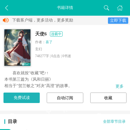
书籍详情
下载客户端，更多活动，更多奖励
立即下载
天使6
连载中
作者：
喜了
玄幻
748277字 |
0
点击 |
0
书迷
喜欢就按“收藏”吧↑↑

本书第三篇为《风和日丽》

相当于“贺兰敏之”对决“高澄”的故事。
更多
免费试读
自动订阅
收藏
目录
全部章节目录