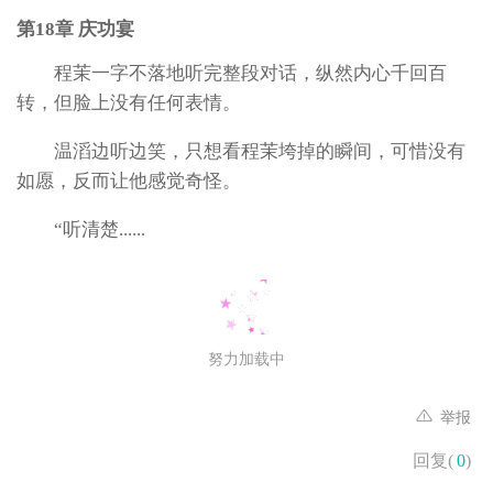
第18章 庆功宴
程茉一字不落地听完整段对话，纵然内心千回百
转，但脸上没有任何表情。
温滔边听边笑，只想看程茉垮掉的瞬间，可惜没有
如愿，反而让他感觉奇怪。
“听清楚......
努力加载中
举报
回复(
0
)