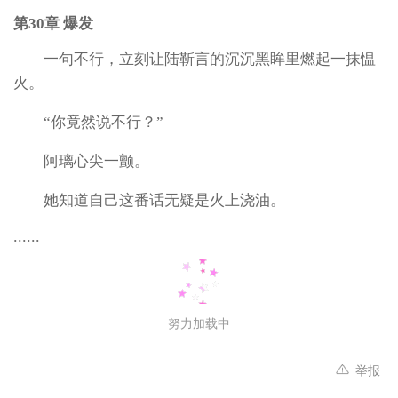
第30章 爆发
一句不行，立刻让陆靳言的沉沉黑眸里燃起一抹愠
火。
“你竟然说不行？”
阿璃心尖一颤。
她知道自己这番话无疑是火上浇油。
......
努力加载中
举报