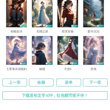
相敬如冰
无稽之谈
暗里欢愉
默许沉沦
七零海岛俏媳妇
触礁
天使6
折煞
上一章
收藏
菜单
下一章
下载若初文学APP，红包赠币奖不停！