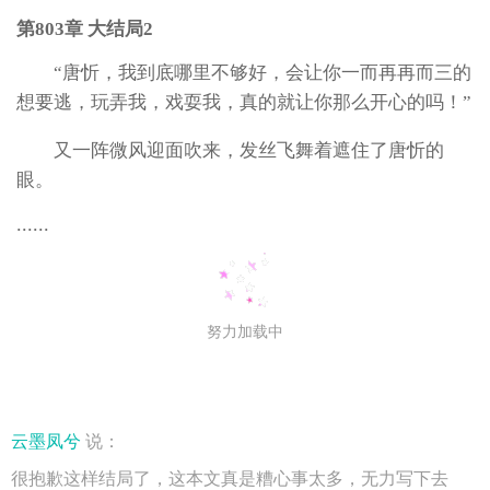
第803章 大结局2
“唐忻，我到底哪里不够好，会让你一而再再而三的
想要逃，玩弄我，戏耍我，真的就让你那么开心的吗！”
又一阵微风迎面吹来，发丝飞舞着遮住了唐忻的
眼。
......
努力加载中
云墨凤兮
说：
很抱歉这样结局了，这本文真是糟心事太多，无力写下去