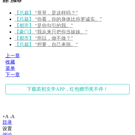
热门推荐
【总裁】
“哥哥，是这样吗？”
【总裁】
“你看，你的身体比你更诚实。”
【都市】
“是你勾引的我。”
【豪门】
“我从来只把你当妹妹。”
【都市】
“所以，做不做？”
【总裁】
“想要，自己来脱。”
上一章
收藏
菜单
下一章
下载若初文学APP，红包赠币奖不停！
+A
-A
目录
设置
评论