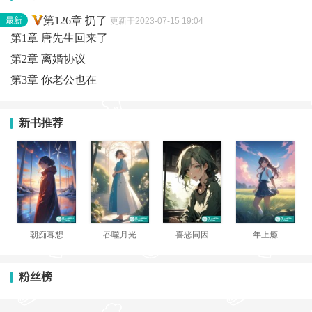
第126章 扔了
最新
更新于2023-07-15 19:04
第1章 唐先生回来了
第2章 离婚协议
第3章 你老公也在
新书推荐
朝痴暮想
吞噬月光
喜恶同因
年上瘾
粉丝榜