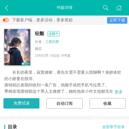
书籍详情
下载客户端，更多活动，更多奖励
立即下载
轻颤
连载中
作者：
三更归梦
婚恋
219162字 |
0
点击 |
0
书迷
长长的夜里，寂寞难耐，唐先生需不需要人陪聊啊？身娇体软
的小娇妻在线等。

唐锦朝出差期间收到一条广告，他顺手就把手机号拉黑了。

季桐发现唐锦朝这个男人太难撩了，她给他发小作文他都无动于
更多
衷，结婚三年一点火花都没起。她决定结束这段丧偶式婚姻时才发
免费试读
自动订阅
收藏
现，原来她一直在他的黑名单里。

-...
目录
全部章节目录