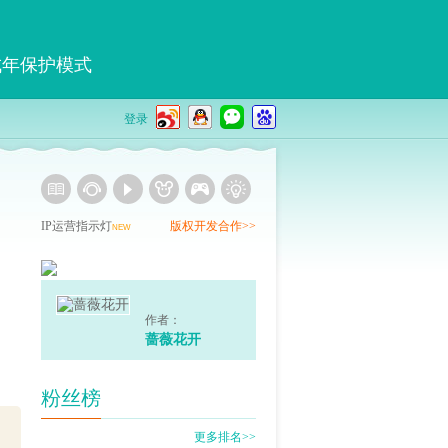
成年保护模式
登录
IP运营指示灯
版权开发合作>>
NEW
作者：
蔷薇花开
粉丝榜
更多排名>>