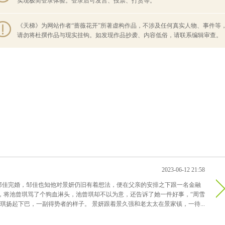
实现极简登录体验。登录后可发言、投票、打赏等。
《天梯》为网站作者“蔷薇花开”所著虚构作品，不涉及任何真实人物、事件等
请勿将杜撰作品与现实挂钩。如发现作品抄袭、内容低俗，请联系编辑审查。
2023-06-12 21:58
邹佳完婚，邹佳也知他对景妍仍旧有着想法，便在父亲的安排之下跟一名金融
，将池曾琪骂了个狗血淋头，池曾琪却不以为意，还告诉了她一件好事，“周雪
曾琪扬起下巴，一副得势者的样子。 景妍跟着景久强和老太太在景家镇，一待...