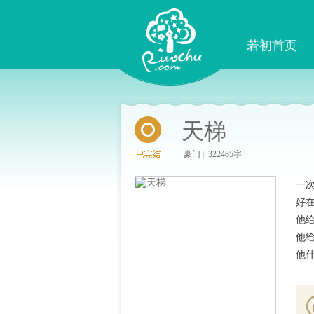
若初首页
天梯
豪门
|
322485字
|
一
好
他给
他给
他