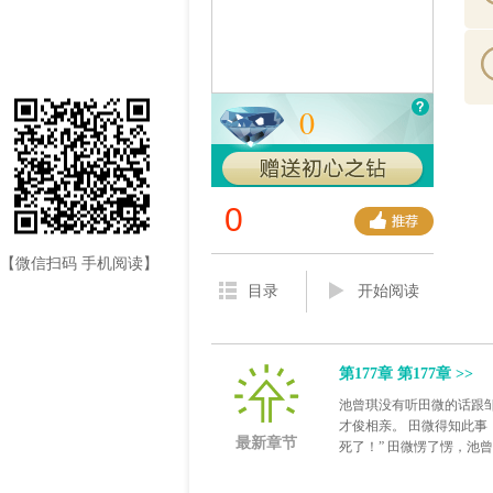
0
0
【微信扫码 手机阅读】
目录
开始阅读
第177章 第177章 >>
池曾琪没有听田微的话跟
才俊相亲。 田微得知此事
最新章节
死了！” 田微愣了愣，池