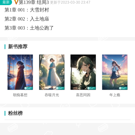
第139章 结局3
最新
更新于2023-03-30 23:47
第1章 001：大雪封村
第2章 002：入土地庙
第3章 003：土地公跑了
新书推荐
朝痴暮想
吞噬月光
喜恶同因
年上瘾
粉丝榜