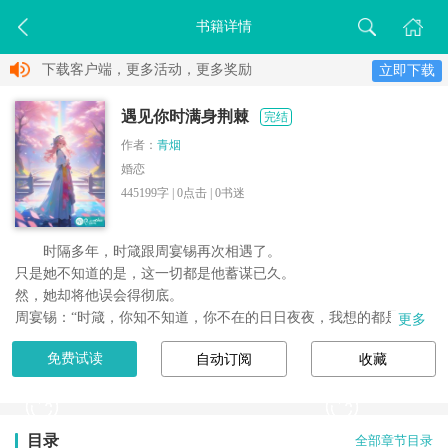
书籍详情
下载客户端，更多活动，更多奖励
立即下载
遇见你时满身荆棘
完结
作者：
青烟
婚恋
445199字 |
0
点击 |
0
书迷
时隔多年，时箴跟周宴锡再次相遇了。

只是她不知道的是，这一切都是他蓄谋已久。

然，她却将他误会得彻底。

周宴锡：“时箴，你知不知道，你不在的日日夜夜，我想的都是，要
更多
怎么把你带回我身边。”
免费试读
自动订阅
收藏
目录
全部章节目录