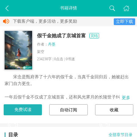
书籍详情
下载客户端，更多活动，更多奖励
立即下载
假千金她成了京城首富
完结
作者：
丹墨
架空
234230字 |
0
点击 |
0
书迷
宋念是甄府养了十六年的假千金，当真千金回归后，她被赶出
家门自力更生。

一年后假千金不仅成了京城首富，还和风光霁月的长陵世子纠缠不
更多
清。

免费试读
自动订阅
收藏
当初嫌弃宋念的甄府求着她回去，却没想她的亲生父母将她找回。

亲生父母的身份惊煞众人，身后还有整个长陵侯府撑腰。

目录
全部章节目录