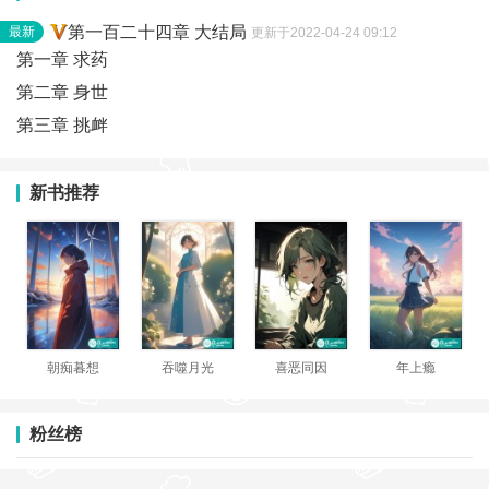
落魄假千金...
第一百二十四章 大结局
最新
更新于2022-04-24 09:12
第一章 求药
第二章 身世
第三章 挑衅
新书推荐
朝痴暮想
吞噬月光
喜恶同因
年上瘾
粉丝榜