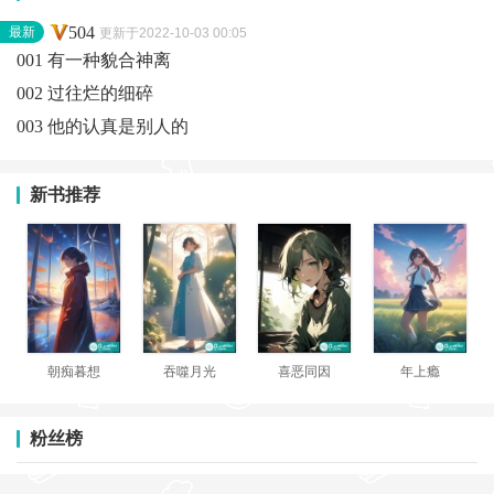
504
最新
更新于2022-10-03 00:05
001 有一种貌合神离
002 过往烂的细碎
003 他的认真是别人的
新书推荐
朝痴暮想
吞噬月光
喜恶同因
年上瘾
粉丝榜