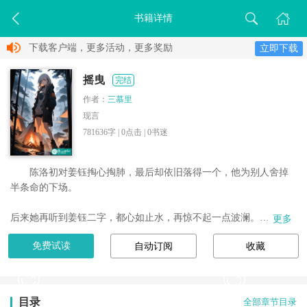
书籍详情
下载客户端，更多活动，更多奖励
立即下载
摇曳
完结
作者：
三慕里
现言
781636字 |
0
点击 |
0
书迷
陈洛初对姜钰掏心掏肺，最后却依旧落得一个，他为别人舍掉
半条命的下场。

后来她再听到姜钰二字，都心如止水，再惊不起一点波澜。

更多
免费试读
自动订阅
收藏
目录
全部章节目录